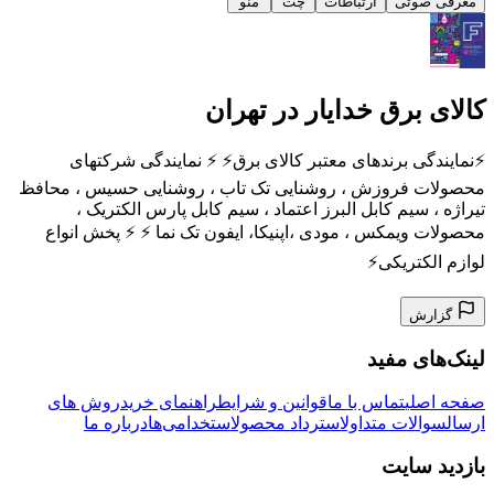
معرفی صوتی
ارتباطات
چت
منو
کالای برق خدایار در تهران
⚡️نمایندگی برندهای معتبر کالای برق⚡️ ⚡️ نمایندگی شرکتهای
محصولات فروزش ، روشنایی تک تاب ، روشنایی حسیس ، محافظ
تیراژه ، سیم کابل البرز اعتماد ، سیم کابل پارس الکتریک ،
محصولات ویمکس ، مودی ،اپنیکا، ایفون تک نما ⚡️ ⚡️ پخش انواع
لوازم الکتریکی⚡️
گزارش
لینک‌های مفید
صفحه اصلی
تماس با ما
قوانین و شرایط
راهنمای خرید
روش های
ارسال
سوالات متداول
استرداد محصول
استخدامی‌ها
درباره ما
بازدید سایت